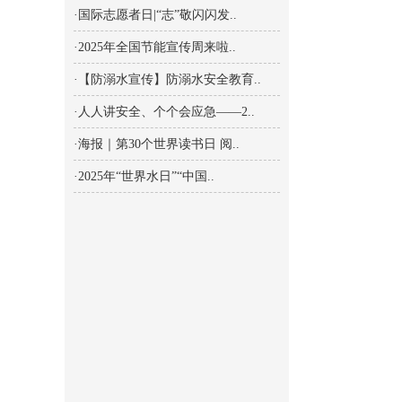
·国际志愿者日|“志”敬闪闪发..
·2025年全国节能宣传周来啦..
·【防溺水宣传】防溺水安全教育..
·人人讲安全、个个会应急——2..
·海报｜第30个世界读书日 阅..
·2025年“世界水日”“中国..