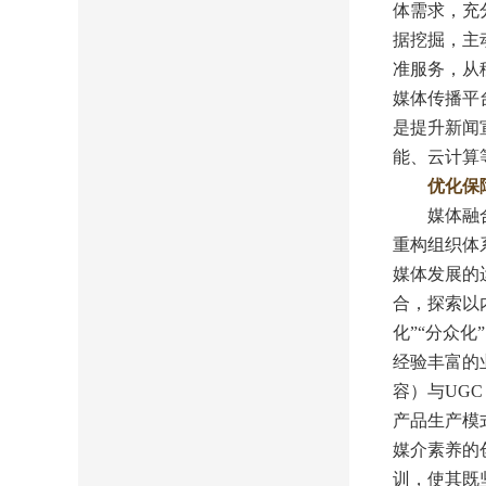
体需求，充
据挖掘，主
准服务，从
媒体传播平
是提升新闻
能、云计算
优化保
媒体融合的
重构组织体
媒体发展的
合，探索以
化”“分众
经验丰富的
容）与UG
产品生产模
媒介素养的
训，使其既