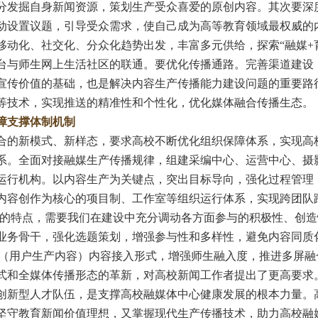
分发掘自身新闻资源，策划生产受众喜爱的原创内容。其次要深
动设置议题，引导受众需求，使自己成为高等教育领域最权威的
移动化、社交化、分众化趋势出发，丰富多元供给，探索“融媒+
台与师生网上生活社区的联通。要优化传播通路。完善渠道建设
宣传价值的基础，也是解决内容生产传播能力建设问题的重要路
等技术，实现推送的精准性和个性化，优化媒体融合传播生态。
障支撑体制机制
新模式、新样态，要求高校不断优化组织保障体系，实现高校
系。全面对接融媒生产传播规律，组建采编中心、运营中心、摄
运行机构。以内容生产为关键点，突出目标导向，强化过程管理
内容创作为核心的项目制、工作室等组织运行体系，实现跨团队
化”的特点，需要我们在建设中充分调动各方面参与的积极性、创
业务骨干，强化选题策划，增强参与性和多样性，避免内容同质
C（用户生产内容）内容接入形式，增强师生融入度，推进多屏
式和全媒体传播形态的革新，对高校新闻工作者提出了更高要求
创新型人才队伍，是支撑高校融媒体中心健康发展的根本力量。
坚守教育新闻价值理想，又掌握现代生产传播技术，助力高校融