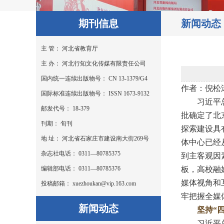
期刊信息
新闻动态
主 管： 河北省教育厅
主 办： 河北行知文化传媒有限责任公司
国内统一连续出版物号： CN 13-1379/G4
作者：倪松
国际标准连续出版物号： ISSN 1673-9132
习近平总书
邮发代号： 18-379
批确定了北
刊期： 旬刊
探索建设具
地 址： 河北省石家庄市建设南大街269号
体中心已经
杂志社电话： 0311—80785375
到主客观因
编辑部电话： 0311—80785376
板，高校融
媒体视角和
投稿邮箱： xuezhoukan@vip.163.com
牢把握全媒
新闻动态
坚持“
习近平总书