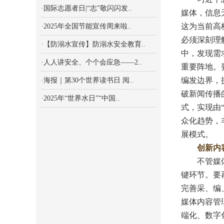
·国际志愿者日|“志”敬闪闪发..
媒体，信息
这为当前高
·2025年全国节能宣传周来啦..
必须深刻理
·【防溺水宣传】防溺水安全教育..
中，发现需
·人人讲安全、个个会应急——2..
重要阵地。
编发边界，
·海报｜第30个世界读书日 阅..
破新闻传播
·2025年“世界水日”“中国..
式，实现由
众化趋势，
展模式。
创新内
不管媒体生
键环节。要
完善采、编
媒体内容管
端化、数字