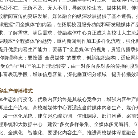
无处不在、无所不及、无人不用，导致舆论生态、媒体格局、传
校新闻宣传的突破发展、媒体融合的纵深发展提供了基本遵循。
解把握“四全媒体”的内涵，在拓展校园服务功能和研发融媒体产
求、了解需求、满足需求，使融媒体中心真正成为高校壮大主流
要顺应“全程媒体”的趋势，重构新闻制作加工多样化流程，强化
提升优质内容生产能力；要基于“全息媒体”的视角，贯通传播载
的物理样态；要按照“全员媒体”的要求，创新组织架构，适应网
“受众”向“用户”的工作理念转变，由一对多向多对多的传播向度
丰富表现手段，增加信息容量，深化垂直细分领域，提升传播效率，构
容生产传播模式
态如何变化，优质内容始终是其核心竞争力，增强内容生产能
再造生产流程。高校融媒体中心要适应当前媒体内容生产、媒介
、发一体化系统，建立起总编协调、值班调度、部门沟通、采前
理系统和大数据中心，建设“多次多样采集、全媒体多元编辑、立
化、全媒化、智能化。要强化内容生产。推进高校媒体深度融合